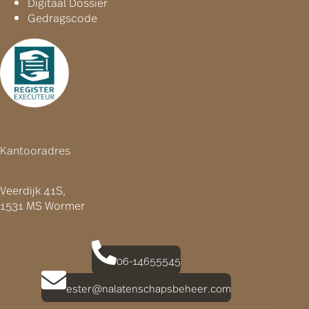
Digitaal Dossier
Gedragscode
Kantooradres
Veerdijk 41S,
1531 MS Wormer
06-14655545
ester@nalatenschapsbeheer.com